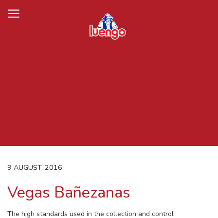
Skip
to
content
9 AUGUST, 2016
Vegas Bañezanas
The high standards used in the collection and control