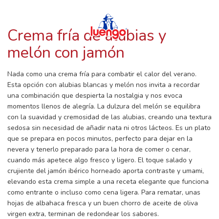
RECETAS CON LUENGO
Skip
to
content
Crema fría de alubias y
melón con jamón
Nada como una crema fría para combatir el calor del verano.
Esta opción con alubias blancas y melón nos invita a recordar
una combinación que despierta la nostalgia y nos evoca
momentos llenos de alegría. La dulzura del melón se equilibra
con la suavidad y cremosidad de las alubias, creando una textura
sedosa sin necesidad de añadir nata ni otros lácteos. Es un plato
que se prepara en pocos minutos, perfecto para dejar en la
nevera y tenerlo preparado para la hora de comer o cenar,
cuando más apetece algo fresco y ligero. El toque salado y
crujiente del jamón ibérico horneado aporta contraste y umami,
elevando esta crema simple a una receta elegante que funciona
como entrante o incluso como cena ligera. Para rematar, unas
hojas de albahaca fresca y un buen chorro de aceite de oliva
virgen extra, terminan de redondear los sabores.