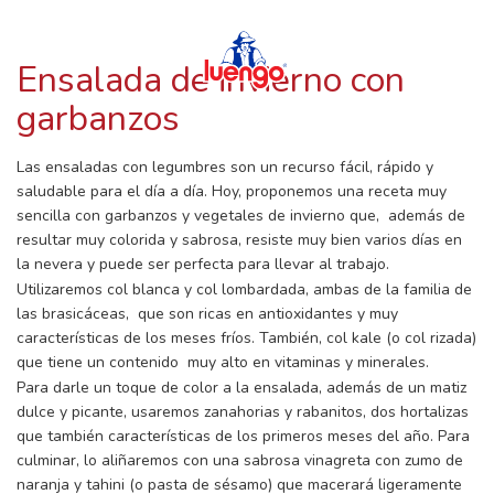
RECETAS CON LUENGO
Skip
to
content
Ensalada de invierno con
garbanzos
Las ensaladas con legumbres son un recurso fácil, rápido y
saludable para el día a día. Hoy, proponemos una receta muy
sencilla con garbanzos y vegetales de invierno que, además de
resultar muy colorida y sabrosa, resiste muy bien varios días en
la nevera y puede ser perfecta para llevar al trabajo.
Utilizaremos col blanca y col lombardada, ambas de la familia de
las brasicáceas, que son ricas en antioxidantes y muy
características de los meses fríos. También, col kale (o col rizada)
que tiene un contenido muy alto en vitaminas y minerales.
Para darle un toque de color a la ensalada, además de un matiz
dulce y picante, usaremos zanahorias y rabanitos, dos hortalizas
que también características de los primeros meses del año. Para
culminar, lo aliñaremos con una sabrosa vinagreta con zumo de
naranja y tahini (o pasta de sésamo) que macerará ligeramente