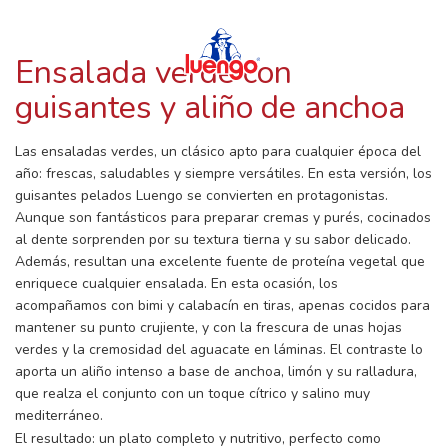
RECETAS CON LUENGO
Skip
to
content
Ensalada verde con
guisantes y aliño de anchoa
Las ensaladas verdes, un clásico apto para cualquier época del
año: frescas, saludables y siempre versátiles. En esta versión, los
guisantes pelados Luengo se convierten en protagonistas.
Aunque son fantásticos para preparar cremas y purés, cocinados
al dente sorprenden por su textura tierna y su sabor delicado.
Además, resultan una excelente fuente de proteína vegetal que
enriquece cualquier ensalada. En esta ocasión, los
acompañamos con bimi y calabacín en tiras, apenas cocidos para
mantener su punto crujiente, y con la frescura de unas hojas
verdes y la cremosidad del aguacate en láminas. El contraste lo
aporta un aliño intenso a base de anchoa, limón y su ralladura,
que realza el conjunto con un toque cítrico y salino muy
mediterráneo.
El resultado: un plato completo y nutritivo, perfecto como