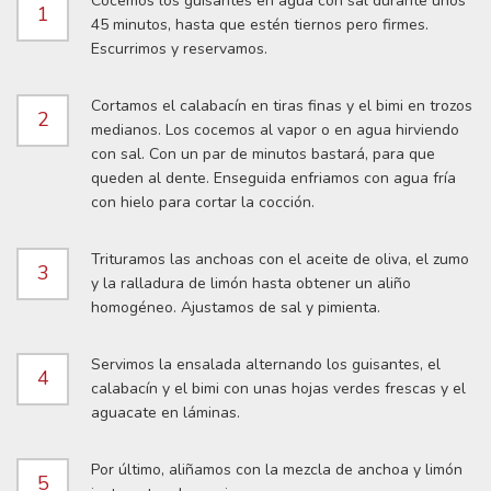
Cocemos los guisantes en agua con sal durante unos
1
45 minutos, hasta que estén tiernos pero firmes.
Escurrimos y reservamos.
Cortamos el calabacín en tiras finas y el bimi en trozos
2
medianos. Los cocemos al vapor o en agua hirviendo
con sal. Con un par de minutos bastará, para que
queden al dente. Enseguida enfriamos con agua fría
con hielo para cortar la cocción.
Trituramos las anchoas con el aceite de oliva, el zumo
3
y la ralladura de limón hasta obtener un aliño
homogéneo. Ajustamos de sal y pimienta.
Servimos la ensalada alternando los guisantes, el
4
calabacín y el bimi con unas hojas verdes frescas y el
aguacate en láminas.
Por último, aliñamos con la mezcla de anchoa y limón
5