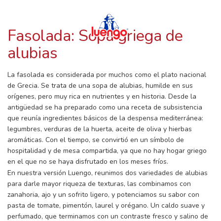
RECETAS CON LUENGO
Skip
to
content
Fasolada: Sopa griega de
alubias
La fasolada es considerada por muchos como el plato nacional
de Grecia. Se trata de una sopa de alubias, humilde en sus
orígenes, pero muy rica en nutrientes y en historia. Desde la
antigüedad se ha preparado como una receta de subsistencia
que reunía ingredientes básicos de la despensa mediterránea:
legumbres, verduras de la huerta, aceite de oliva y hierbas
aromáticas. Con el tiempo, se convirtió en un símbolo de
hospitalidad y de mesa compartida, ya que no hay hogar griego
en el que no se haya disfrutado en los meses fríos.
En nuestra versión Luengo, reunimos dos variedades de alubias
para darle mayor riqueza de texturas, las combinamos con
zanahoria, ajo y un sofrito ligero, y potenciamos su sabor con
pasta de tomate, pimentón, laurel y orégano. Un caldo suave y
perfumado, que terminamos con un contraste fresco y salino de