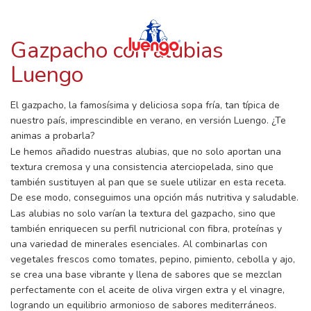
RECETAS CON LUENGO
Skip
to
content
Gazpacho con alubias
Luengo
El gazpacho, la famosísima y deliciosa sopa fría, tan típica de
nuestro país, imprescindible en verano, en versión Luengo. ¿Te
animas a probarla?
Le hemos añadido nuestras alubias, que no solo aportan una
textura cremosa y una consistencia aterciopelada, sino que
también sustituyen al pan que se suele utilizar en esta receta.
De ese modo, conseguimos una opción más nutritiva y saludable.
Las alubias no solo varían la textura del gazpacho, sino que
también enriquecen su perfil nutricional con fibra, proteínas y
una variedad de minerales esenciales. Al combinarlas con
vegetales frescos como tomates, pepino, pimiento, cebolla y ajo,
se crea una base vibrante y llena de sabores que se mezclan
perfectamente con el aceite de oliva virgen extra y el vinagre,
logrando un equilibrio armonioso de sabores mediterráneos.