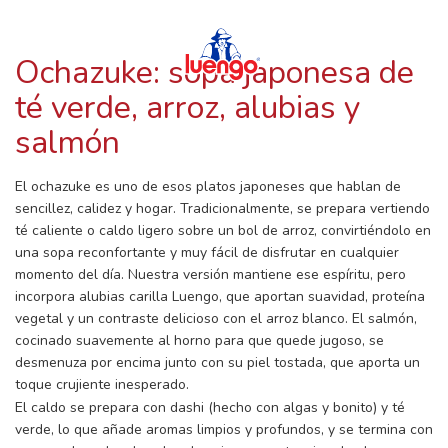
RECETAS CON LUENGO
Skip
to
content
Ochazuke: sopa japonesa de
té verde, arroz, alubias y
salmón
El ochazuke es uno de esos platos japoneses que hablan de
sencillez, calidez y hogar. Tradicionalmente, se prepara vertiendo
té caliente o caldo ligero sobre un bol de arroz, convirtiéndolo en
una sopa reconfortante y muy fácil de disfrutar en cualquier
momento del día. Nuestra versión mantiene ese espíritu, pero
incorpora alubias carilla Luengo, que aportan suavidad, proteína
vegetal y un contraste delicioso con el arroz blanco. El salmón,
cocinado suavemente al horno para que quede jugoso, se
desmenuza por encima junto con su piel tostada, que aporta un
toque crujiente inesperado.
El caldo se prepara con dashi (hecho con algas y bonito) y té
verde, lo que añade aromas limpios y profundos, y se termina con