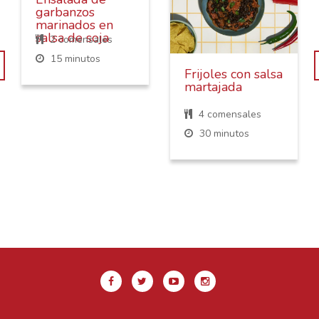
garbanzos
marinados en
salsa de soja
2 comensales
15 minutos
Frijoles con salsa
martajada
4 comensales
30 minutos