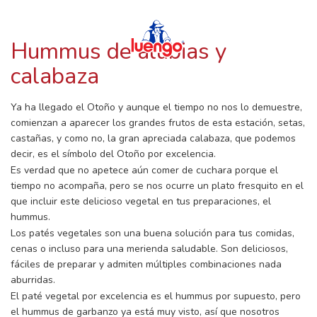
RECETAS CON LUENGO
Skip
to
content
Hummus de alubias y
calabaza
Ya ha llegado el Otoño y aunque el tiempo no nos lo demuestre,
comienzan a aparecer los grandes frutos de esta estación, setas,
castañas, y como no, la gran apreciada calabaza, que podemos
decir, es el símbolo del Otoño por excelencia.
Es verdad que no apetece aún comer de cuchara porque el
tiempo no acompaña, pero se nos ocurre un plato fresquito en el
que incluir este delicioso vegetal en tus preparaciones, el
hummus.
Los patés vegetales son una buena solución para tus comidas,
cenas o incluso para una merienda saludable. Son deliciosos,
fáciles de preparar y admiten múltiples combinaciones nada
aburridas.
El paté vegetal por excelencia es el hummus por supuesto, pero
el hummus de garbanzo ya está muy visto, así que nosotros