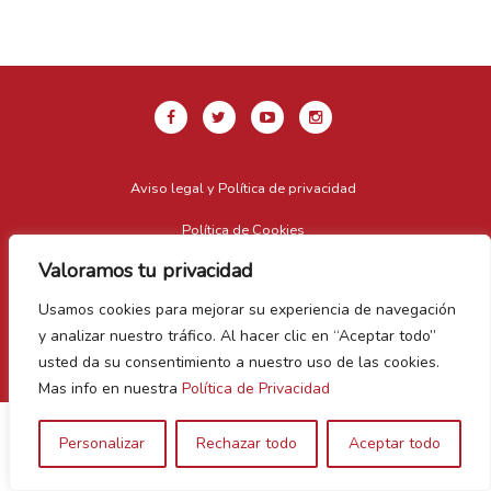
Aviso legal y Política de privacidad
Política de Cookies
Valoramos tu privacidad
Contacto
Usamos cookies para mejorar su experiencia de navegación
Vegas Bañezanas
y analizar nuestro tráfico. Al hacer clic en “Aceptar todo”
Canal de Denuncias
usted da su consentimiento a nuestro uso de las cookies.
Mas info en nuestra
Política de Privacidad
Personalizar
Rechazar todo
Aceptar todo