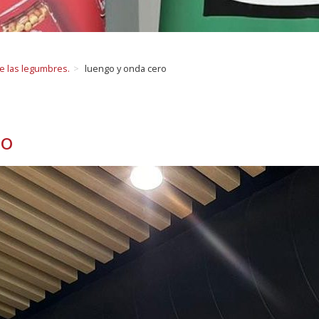
de las legumbres.
luengo y onda cero
ro