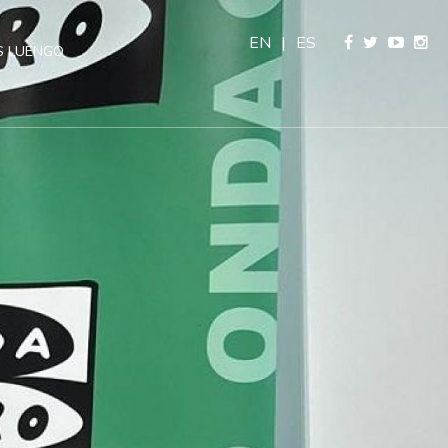
EN
|
ES
 LUENGO