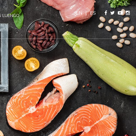
EN
|
ES
 LUENGO