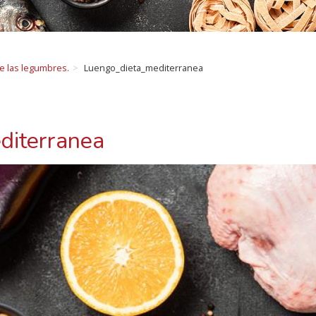
de las legumbres.
Luengo_dieta_mediterranea
diterranea