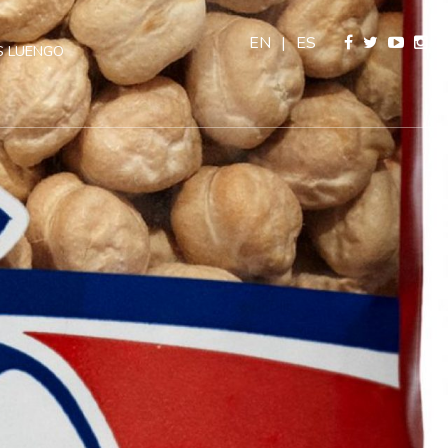
EN
|
ES
 LUENGO