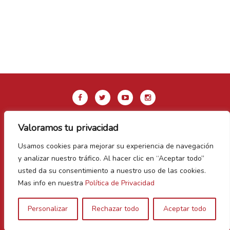
Valoramos tu privacidad
Aviso legal y Política de privacidad
Usamos cookies para mejorar su experiencia de navegación
Política de Cookies
y analizar nuestro tráfico. Al hacer clic en “Aceptar todo”
Contacto
usted da su consentimiento a nuestro uso de las cookies.
Mas info en nuestra
Política de Privacidad
Vegas Bañezanas
Personalizar
Rechazar todo
Aceptar todo
Canal de Denuncias