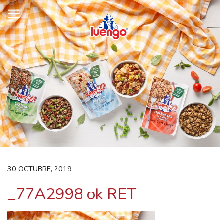
Skip
to
content
30 OCTUBRE, 2019
_77A2998 ok RET