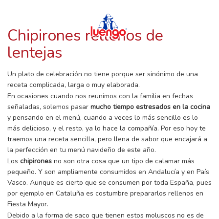
RECETAS CON LUENGO
Skip
to
content
Chipirones rellenos de
lentejas
Un plato de celebración no tiene porque ser sinónimo de una
receta complicada, larga o muy elaborada.
En ocasiones cuando nos reunimos con la familia en fechas
señaladas, solemos pasar
mucho tiempo estresados en la cocina
y pensando en el menú, cuando a veces lo más sencillo es lo
más delicioso, y el resto, ya lo hace la compañía. Por eso hoy te
traemos una receta sencilla, pero llena de sabor que encajará a
la perfección en tu menú navideño de este año.
Los
chipirones
no son otra cosa que un tipo de calamar más
pequeño. Y son ampliamente consumidos en Andalucía y en País
Vasco. Aunque es cierto que se consumen por toda España, pues
por ejemplo en Cataluña es costumbre prepararlos rellenos en
Fiesta Mayor.
Debido a la forma de saco que tienen estos moluscos no es de