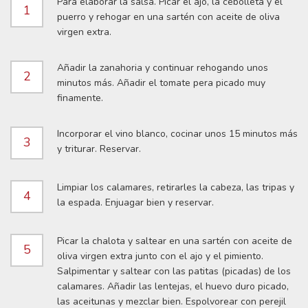
Para elaborar la salsa. Picar el ajo, la cebolleta y el
1
puerro y rehogar en una sartén con aceite de oliva
virgen extra.
Añadir la zanahoria y continuar rehogando unos
2
minutos más. Añadir el tomate pera picado muy
finamente.
Incorporar el vino blanco, cocinar unos 15 minutos más
3
y triturar. Reservar.
Limpiar los calamares, retirarles la cabeza, las tripas y
4
la espada. Enjuagar bien y reservar.
Picar la chalota y saltear en una sartén con aceite de
5
oliva virgen extra junto con el ajo y el pimiento.
Salpimentar y saltear con las patitas (picadas) de los
calamares. Añadir las lentejas, el huevo duro picado,
las aceitunas y mezclar bien. Espolvorear con perejil