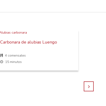
Carbonara de alubias Luengo
Ensalad
feta
4 comensales
4 come
15 minutos
30 min