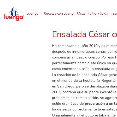
R
Skip
to
NUESTRAS LEGUMBRES
Luengo
Recetas con Luengo. Ideas fáciles, rápidas y sa
content
Todo sobre las 
Ensalada César 
Ha comenzado el año 2019 y es el mom
después de innumerables cenas, comid
compensar a nuestro cuerpo. Por eso
perfectamente como plato único ya que
complementando así a la ensalada orig
La creación de la ensalada César gene
en el mundo de la hostelería. Regentó
en San Diego, pero se desplazaba diari
2003) contaba que su padre inventó la e
problemas de comunicación, se agotaron 
estilo dramático de
preparación a un l
ha de servir correctamente la ensalad
Originalmente, ni el pollo estaba en l