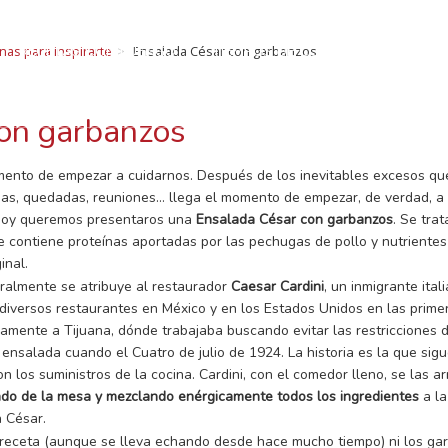
ECETAS CON LUEN
RECETAS CON LUENGO
TIEMPOS DE COCCIÓN
SOMOS
nas para inspirarte
Ensalada César con garbanzos
legumbres: Curiosidades, beneficios, recetas, consejo
BLOG Y NOTICIAS
CONTACTO
con garbanzos
ento de empezar a cuidarnos. Después de los inevitables excesos qu
as, quedadas, reuniones… llega el momento de empezar, de verdad, 
 hoy queremos presentaros una
Ensalada César con garbanzos
. Se tra
 contiene proteínas aportadas por las pechugas de pollo y nutriente
inal.
ralmente se atribuye al restaurador
Caesar Cardini
, un inmigrante ita
 diversos restaurantes en México y en los Estados Unidos en las prim
amente a Tijuana, dónde trabajaba buscando evitar las restricciones d
nsalada cuando el Cuatro de julio de 1924. La historia es la que sigue
los suministros de la cocina. Cardini, con el comedor lleno, se las ar
ado de la mesa y mezclando enérgicamente todos los ingredientes
a la
a César.
a receta (aunque se lleva echando desde hace mucho tiempo) ni los gar