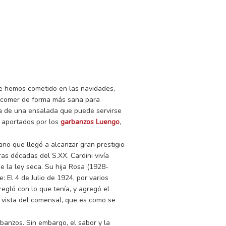
GO
 LUENGO
s de preparación
e hemos cometido en las navidades,
a comer de forma más sana para
ta de una ensalada que puede servirse
s aportados por los
garbanzos Luengo
,
liano que llegó a alcanzar gran prestigio
eras décadas del S.XX.
Cardini vivía
e la ley seca.
Su hija Rosa (1928-
: El 4 de Julio de 1924, por varios
regló con lo que tenía, y agregó el
 vista del comensal, que es como se
banzos. Sin embargo, el sabor y la