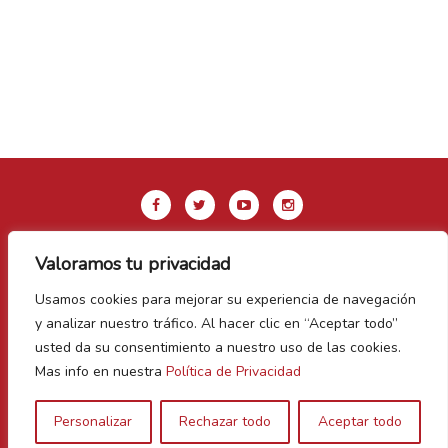
Valoramos tu privacidad
Aviso legal y Política de privacidad
Usamos cookies para mejorar su experiencia de navegación
Política de Cookies
y analizar nuestro tráfico. Al hacer clic en “Aceptar todo”
Contacto
usted da su consentimiento a nuestro uso de las cookies.
Mas info en nuestra
Política de Privacidad
Vegas Bañezanas
Personalizar
Rechazar todo
Aceptar todo
Canal de Denuncias