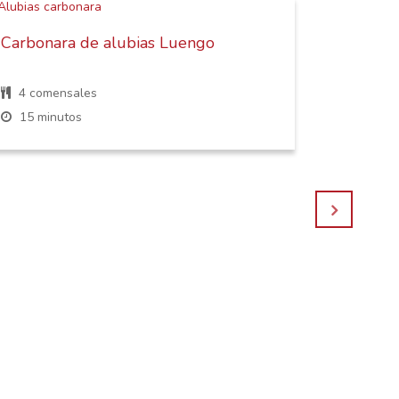
Carbonara de alubias Luengo
Ensalad
feta
4 comensales
4 come
15 minutos
30 min