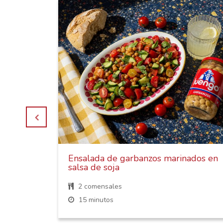
os,
Ensalada de garbanzos marinados en
salsa de soja
2 comensales
15 minutos