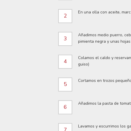
En una olla con aceite, mar
2
Añadimos medio puerro, ceb
3
pimienta negra y unas hojas 
Colamos el caldo y reservam
4
guiso)
Cortamos en trozos pequeños
5
Añadimos la pasta de tomate
6
Lavamos y escurrimos los ga
7