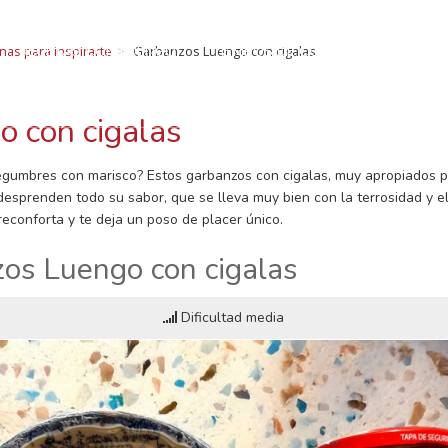
ECETAS CON LUEN
RECETAS CON LUENGO
TIEMPOS DE COCCIÓN
SOMOS
nas para inspirarte
Garbanzos Luengo con cigalas
legumbres: Curiosidades, beneficios, recetas, consejo
BLOG Y NOTICIAS
CONTACTO
 con cigalas
gumbres con marisco? Estos garbanzos con cigalas, muy apropiados p
 desprenden todo su sabor, que se lleva muy bien con la terrosidad y 
econforta y te deja un poso de placer único.
os Luengo con cigalas
Dificultad media