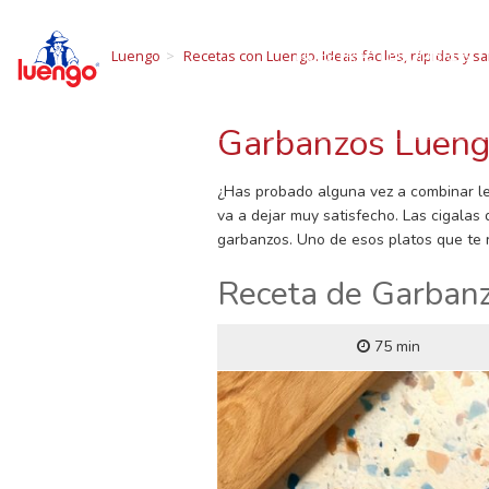
R
Skip
to
NUESTRAS LEGUMBRES
Luengo
Recetas con Luengo. Ideas fáciles, rápidas y sa
content
Todo sobre las 
Garbanzos Luengo
¿Has probado alguna vez a combinar le
va a dejar muy satisfecho. Las cigalas
garbanzos. Uno de esos platos que te r
Receta de Garbanz
75 min