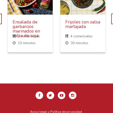
Ensalada de
Frijoles con salsa
garbanzos
martajada
marinados en
salsa de soja
2 comensales
4 comensales
15 minutos
30 minutos
Aviso legal y Política de privacidad