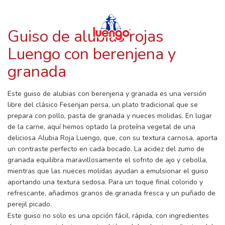
RECETAS CON LUENGO
Skip
to
content
Guiso de alubias rojas
Luengo con berenjena y
granada
Este guiso de alubias con berenjena y granada es una versión
libre del clásico Fesenjan persa, un plato tradicional que se
prepara con pollo, pasta de granada y nueces molidas. En lugar
de la carne, aquí hemos optado la proteína vegetal de una
deliciosa Alubia Roja Luengo, que, con su textura carnosa, aporta
un contraste perfecto en cada bocado. La acidez del zumo de
granada equilibra maravillosamente el sofrito de ajo y cebolla,
mientras que las nueces molidas ayudan a emulsionar el guiso
aportando una textura sedosa. Para un toque final colorido y
refrescante, añadimos granos de granada fresca y un puñado de
perejil picado.
Este guiso no solo es una opción fácil, rápida, con ingredientes