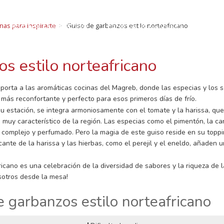
ECETAS CON LUEN
RECETAS CON LUENGO
TIEMPOS DE COCCIÓN
SOMOS
nas para inspirarte
Guiso de garbanzos estilo norteafricano
legumbres: Curiosidades, beneficios, recetas, consejo
BLOG Y NOTICIAS
CONTACTO
s estilo norteafricano
rta a las aromáticas cocinas del Magreb, donde las especias y los s
más reconfortante y perfecto para esos primeros días de frío.
su estación, se integra armoniosamente con el tomate y la harissa, qu
y característico de la región. Las especias como el pimentón, la can
 complejo y perfumado. Pero la magia de este guiso reside en su topp
cante de la harissa y las hierbas, como el perejil y el eneldo, añaden
icano es una celebración de la diversidad de sabores y la riqueza de las
osotros desde la mesa!
 garbanzos estilo norteafricano