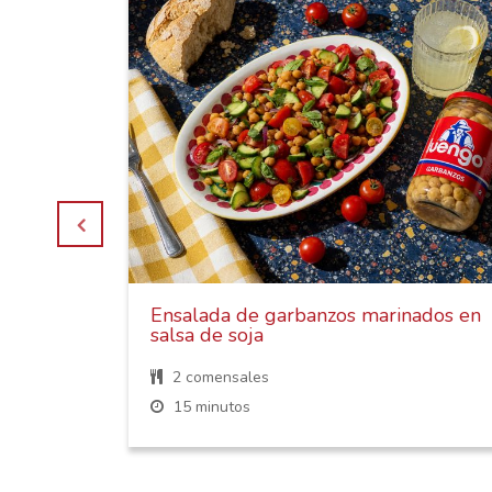
os,
Ensalada de garbanzos marinados en
salsa de soja
2 comensales
15 minutos