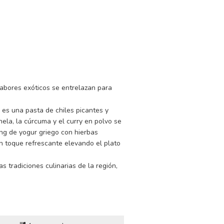
GO
 LUENGO
s de preparación
abores exóticos se entrelazan para
e es una pasta de chiles picantes y
ela, la cúrcuma y el curry en polvo se
ing de yogur griego con hierbas
 un toque refrescante elevando el plato
 tradiciones culinarias de la región,