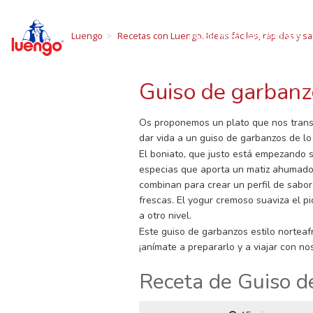
R
Skip
to
NUESTRAS LEGUMBRES
Luengo
Recetas con Luengo. Ideas fáciles, rápidas y sa
content
Todo sobre las 
Guiso de garbanzo
Os proponemos un plato que nos transpo
dar vida a un guiso de garbanzos de lo 
El boniato, que justo está empezando 
especias que aporta un matiz ahumado mu
combinan para crear un perfil de sabor
frescas. El yogur cremoso suaviza el pi
a otro nivel.
Este guiso de garbanzos estilo norteafr
¡anímate a prepararlo y a viajar con n
Receta de Guiso de