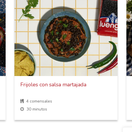
Frijoles con salsa martajada
4 comensales
30 minutos