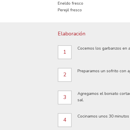
Eneldo fresco
Perejil fresco
Elaboración
Cocemos los garbanzos en a
1
Preparamos un sofrito con aj
2
Agregamos el boniato cortad
3
sal.
Cocinamos unos 30 minutos a
4