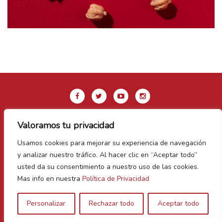
Valoramos tu privacidad
Aviso legal y Política de privacidad
Usamos cookies para mejorar su experiencia de navegación
Política de Cookies
y analizar nuestro tráfico. Al hacer clic en “Aceptar todo”
Contacto
usted da su consentimiento a nuestro uso de las cookies.
Mas info en nuestra
Política de Privacidad
Vegas Bañezanas
Personalizar
Rechazar todo
Aceptar todo
Canal de Denuncias