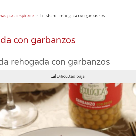
ECETAS CON LUEN
RECETAS CON LUENGO
TIEMPOS DE COCCIÓN
SOMOS
nas para inspirarte
Lombarda rehogada con garbanzos
legumbres: Curiosidades, beneficios, recetas, consejo
BLOG Y NOTICIAS
CONTACTO
da con garbanzos
da rehogada con garbanzos
Dificultad baja