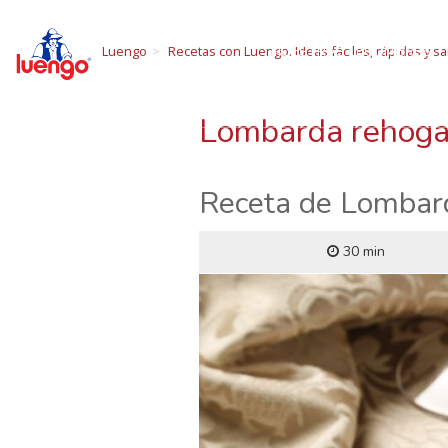
R
Skip
to
NUESTRAS LEGUMBRES
Luengo
Recetas con Luengo. Ideas fáciles, rápidas y sa
content
Todo sobre las 
Lombarda rehoga
Receta de Lombar
30 min