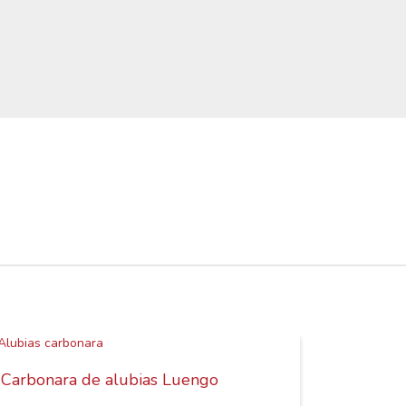
Carbonara de alubias Luengo
Ensalad
feta