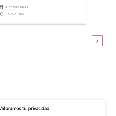
4 comensales
4 come
15 minutos
30 min
Valoramos tu privacidad