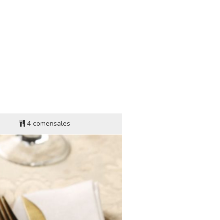
GO
 LUENGO
s de preparación
4 comensales