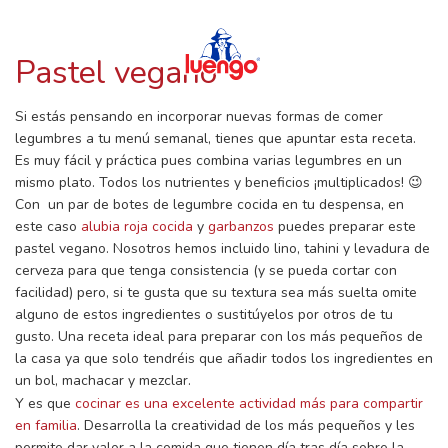
RECETAS CON LUENGO
Skip
to
content
Pastel vegano
Si estás pensando en incorporar nuevas formas de comer
legumbres a tu menú semanal, tienes que apuntar esta receta.
Es muy fácil y práctica pues combina varias legumbres en un
mismo plato. Todos los nutrientes y beneficios ¡multiplicados! 😉
Con un par de botes de legumbre cocida en tu despensa, en
este caso
alubia roja cocida
y
garbanzos
puedes preparar este
pastel vegano. Nosotros hemos incluido lino, tahini y levadura de
cerveza para que tenga consistencia (y se pueda cortar con
facilidad) pero, si te gusta que su textura sea más suelta omite
alguno de estos ingredientes o sustitúyelos por otros de tu
gusto. Una receta ideal para preparar con los más pequeños de
la casa ya que solo tendréis que añadir todos los ingredientes en
un bol, machacar y mezclar.
Y es que
cocinar es una excelente actividad más para compartir
en familia
. Desarrolla la creatividad de los más pequeños y les
permite dar valor a la comida que tienen día tras día sobre la