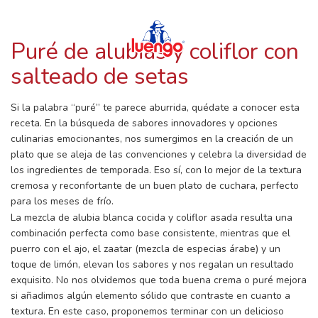
RECETAS CON LUENGO
Skip
to
content
Puré de alubias y coliflor con
salteado de setas
Si la palabra “puré” te parece aburrida, quédate a conocer esta
receta. En la búsqueda de sabores innovadores y opciones
culinarias emocionantes, nos sumergimos en la creación de un
plato que se aleja de las convenciones y celebra la diversidad de
los ingredientes de temporada. Eso sí, con lo mejor de la textura
cremosa y reconfortante de un buen plato de cuchara, perfecto
para los meses de frío.
La mezcla de alubia blanca cocida y coliflor asada resulta una
combinación perfecta como base consistente, mientras que el
puerro con el ajo, el zaatar (mezcla de especias árabe) y un
toque de limón, elevan los sabores y nos regalan un resultado
exquisito. No nos olvidemos que toda buena crema o puré mejora
si añadimos algún elemento sólido que contraste en cuanto a
textura. En este caso, proponemos terminar con un delicioso