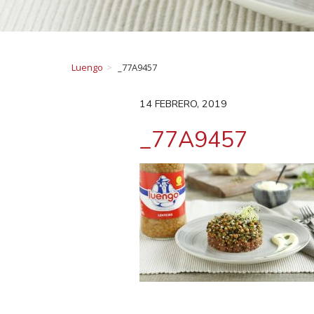
Luengo
_77A9457
14 FEBRERO, 2019
_77A9457