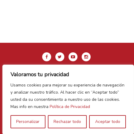
Valoramos tu privacidad
Aviso legal y Política de privacidad
Usamos cookies para mejorar su experiencia de navegación
Política de Cookies
y analizar nuestro tráfico. Al hacer clic en “Aceptar todo”
Contacto
usted da su consentimiento a nuestro uso de las cookies.
Mas info en nuestra
Política de Privacidad
Vegas Bañezanas
Personalizar
Rechazar todo
Aceptar todo
Canal de Denuncias