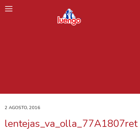
Skip
to
content
2 AGOSTO, 2016
lentejas_va_olla_77A1807ret