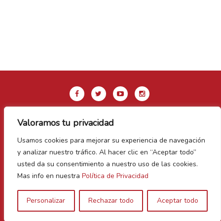
Valoramos tu privacidad
Aviso legal y Política de privacidad
Usamos cookies para mejorar su experiencia de navegación
Política de Cookies
y analizar nuestro tráfico. Al hacer clic en “Aceptar todo”
Contacto
usted da su consentimiento a nuestro uso de las cookies.
Mas info en nuestra
Política de Privacidad
Vegas Bañezanas
Personalizar
Rechazar todo
Aceptar todo
Canal de Denuncias