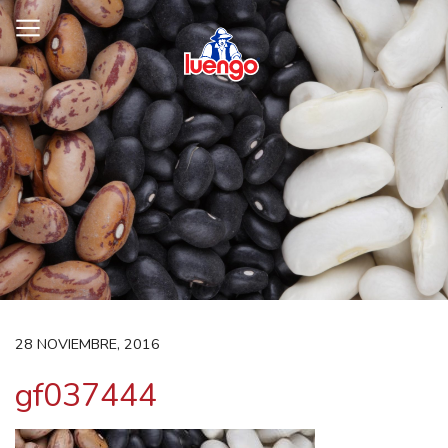
Skip
to
content
28 NOVIEMBRE, 2016
gf037444