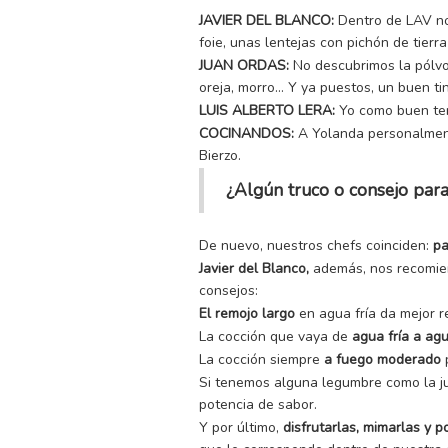
JAVIER DEL BLANCO:
Dentro de LAV no
foie, unas lentejas con pichón de tie
JUAN ORDAS:
No descubrimos la pólvor
oreja, morro… Y ya puestos, un buen t
LUIS ALBERTO LERA:
Yo como buen ter
COCINANDOS:
A Yolanda personalmente
Bierzo.
¿Algún truco o consejo par
De nuevo, nuestros chefs coinciden:
pa
Javier del Blanco,
además, nos recomie
consejos:
El remojo largo
en agua fría da mejor 
La cocción que vaya de
agua fría a ag
La cocción siempre
a fuego moderado
Si tenemos alguna legumbre como la ju
potencia de sabor.
Y por último,
disfrutarlas, mimarlas y 