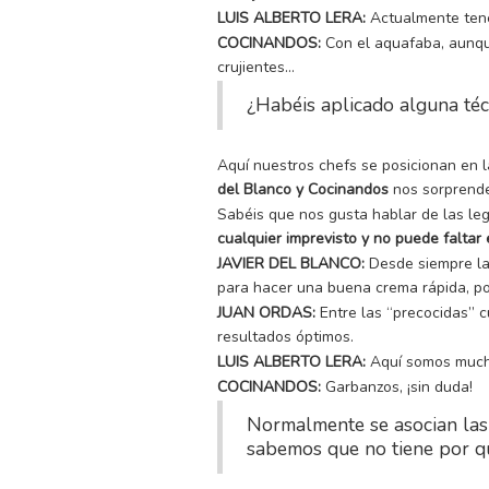
LUIS ALBERTO LERA:
Actualmente tene
COCINANDOS:
Con el aquafaba, aunqu
crujientes…
¿Habéis aplicado alguna téc
Aquí nuestros chefs se posicionan en l
del Blanco y Cocinandos
nos sorprende
Sabéis que nos gusta hablar de las le
cualquier imprevisto y no puede falta
JAVIER DEL BLANCO:
Desde siempre la 
para hacer una buena crema rápida, po
JUAN ORDAS:
Entre las “precocidas” 
resultados óptimos.
LUIS ALBERTO LERA:
Aquí somos much
COCINANDOS:
Garbanzos, ¡sin duda!
Normalmente se asocian las
sabemos que no tiene por qu