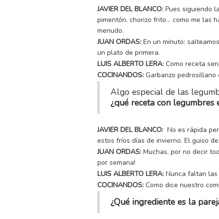
JAVIER DEL BLANCO:
Pues siguiendo la
pimentón, chorizo frito… como me las 
menudo.
JUAN ORDAS:
En un minuto: salteamos
un plato de primera.
LUIS ALBERTO LERA:
Como receta senc
COCINANDOS:
Garbanzo pedrosillano 
Algo especial de las legumb
¿qué receta con legumbres e
JAVIER DEL BLANCO:
No es rápida per
estos fríos días de invierno. El guiso d
JUAN ORDAS:
Muchas, por no decir tod
por semana!
LUIS ALBERTO LERA:
Nunca faltan las 
COCINANDOS:
Como dice nuestro compa
¿Qué ingrediente es la parej