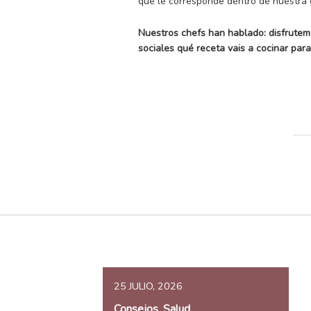
que le corresponde dentro de nuestra 
Nuestros chefs han hablado: disfrutemo
sociales qué receta vais a cocinar par
25 JULIO, 2026
Consejos
Salud
,