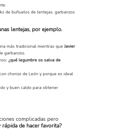
nte.
ks de buñuelos de lentejas, garbanzos
nas lentejas, por ejemplo.
ina más tradicional mientras que
Javier
de garbanzos.
dnos:
¿qué legumbre os salva de
con chorizo de León y porque es ideal
ndo y buen caldo para obtener
aciones complicadas pero
 rápida de hacer favorita?