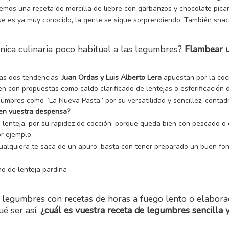
mos una receta de morcilla de liebre con garbanzos y chocolate pica
e es ya muy conocido, la gente se sigue sorprendiendo. También snac
nica culinaria poco habitual a las legumbres?
Flambear u
as dos tendencias:
Juan Ordas y Luis Alberto Lera
apuestan por la coc
n con propuestas como caldo clarificado de lentejas o esferificación 
gumbres como “La Nueva Pasta” por su versatilidad y sencillez, conta
r en vuestra despensa?
lenteja, por su rapidez de cocción, porque queda bien con pescado o 
r ejemplo.
cualquiera te saca de un apuro, basta con tener preparado un buen fo
o de lenteja pardina
 legumbres con recetas de horas a fuego lento o elabor
é ser así,
¿cuál es vuestra receta de legumbres sencilla y