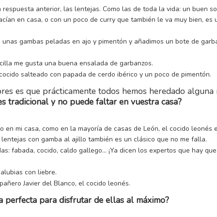
 respuesta anterior, las lentejas. Como las de toda la vida: un buen s
hacían en casa, o con un poco de curry que también le va muy bien, es
 unas gambas peladas en ajo y pimentón y añadimos un bote de garba
illa me gusta una buena ensalada de garbanzos.
cocido salteado con papada de cerdo ibérico y un poco de pimentón.
res es que prácticamente todos hemos heredado alguna re
s tradicional y no puede faltar en vuestra casa?
o en mi casa, como en la mayoría de casas de León, el cocido leonés 
e lentejas con gamba al ajillo también es un clásico que no me falla.
as: fabada, cocido, caldo gallego… ¡Ya dicen los expertos que hay qu
alubias con liebre.
ñero Javier del Blanco, el cocido leonés.
a perfecta para disfrutar de ellas al máximo?