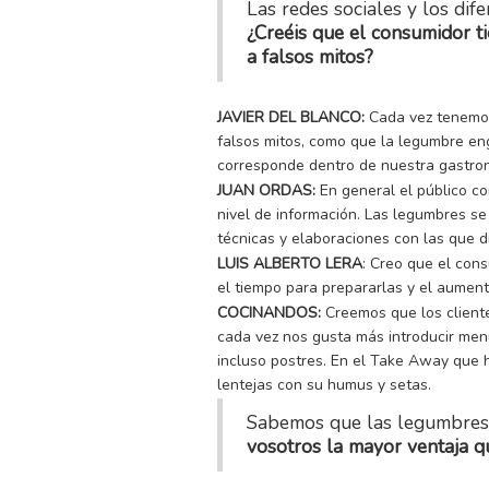
Las redes sociales y los dif
¿Creéis que el consumidor t
a falsos mitos?
JAVIER DEL BLANCO:
Cada vez tenemos 
falsos mitos, como que la legumbre en
corresponde dentro de nuestra gastron
JUAN ORDAS:
En general el público co
nivel de información. Las legumbres se 
técnicas y elaboraciones con las que di
LUIS ALBERTO LERA
: Creo que el con
el tiempo para prepararlas y el aument
COCINANDOS:
Creemos que los client
cada vez nos gusta más introducir men
incluso postres. En el Take Away que 
lentejas con su humus y setas.
Sabemos que las legumbres 
vosotros la mayor ventaja q