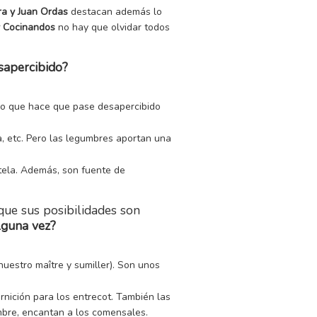
ra y Juan Ordas
destacan además lo
 y Cocinandos
no hay que olvidar todos
sapercibido?
 lo que hace que pase desapercibido
a, etc. Pero las legumbres aportan una
tela. Además, son fuente de
que sus posibilidades son
lguna vez?
estro maître y sumiller). Son unos
ición para los entrecot. También las
mbre, encantan a los comensales.