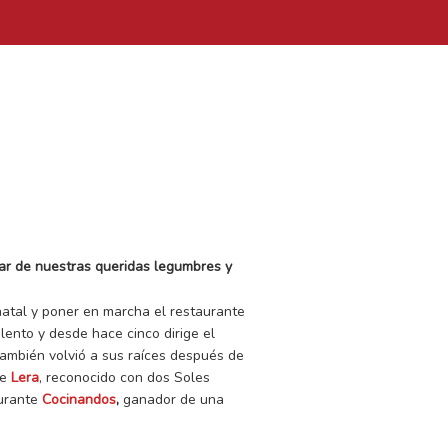
lar de nuestras queridas legumbres y
natal y poner en marcha el restaurante
lento y desde hace cinco dirige el
también volvió a sus raíces después de
te
Lera
, reconocido con dos Soles
aurante
Cocinandos
,
ganador de una
!