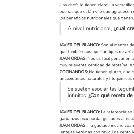
¡Los chefs lo tienen claro! La versatil
buenas que están y lo que agradecen 
los beneficios nutricionales que tienen
A nivel nutricional,
¿cuál cr
JAVIER DEL BLANCO:
Son alimentos de 
que también nos aportan tipos de azúca
JUAN ORDAS:
Nos es fácil pensar en l
muy relevante cantidad de proteína. A
COCINANDOS:
No tienen gluten, que e
antioxidantes naturales y fitoquímicos
Se suelen asociar las legum
infinitas:
¿Con qué receta de
JAVIER DEL BLANCO:
La referencia en
garbanzos pico pardal guisados al estilo
JUAN ORDAS:
Ha gustado mucho cuando
lentejas verdinas con ravioli de cent