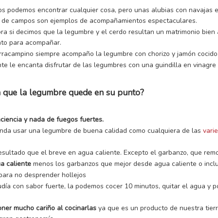
s podemos encontrar cualquier cosa, pero unas alubias con navajas e
rra de campos son ejemplos de acompañamientos espectaculares.
a si decimos que la legumbre y el cerdo resultan un matrimonio bien a
into para acompañar.
racampino siempre acompaño la legumbre con chorizo y jamón cocido
 le encanta disfrutar de las legumbres con una guindilla en vinagre 
a que la legumbre quede en su punto?
ciencia y nada de fuegos fuertes.
nda usar una legumbre de buena calidad como cualquiera de las
vari
resultado que el breve en agua caliente. Excepto el garbanzo, que re
ua caliente
menos los garbanzos que mejor desde agua caliente o inclu
para no desprender hollejos
día con sabor fuerte, la podemos cocer 10 minutos, quitar el agua y 
poner mucho cariño al cocinarlas
ya que es un producto de nuestra tierr