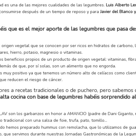
idad es una de las mejores cualidades de las legumbres.
Luis Alberto Le
consumirse después de un tiempo de reposo y para
Javier del Blanco
.
eéis que es el mejor aporte de las legumbres que pasa de
origen vegetal que se conocen por ser ricos en hidratos de carbono,
res, hierro, potasio, magnesio o vitaminas.
os beneficios propios de un producto de origen vegetal: vitaminas, fibr
demás de que, por sí solas, son un alimento que no engorda.
s muy positivo ya que tenemos un número alto de celíacos como clien
 que reducen el riesgo de cáncer.
bres a recetas tradicionales o de puchero, pero sabemos 
 alta cocina con base de legumbres habéis sorprendido a
 LAV son los garbanzos en honor a AMANCIO (padre de Dani Giganto, nu
 tradicional con una salsa de foie, trufa, pato, tomillo…
 hemos preparado hummus con remolacha, que lo utilizamos de guarn
ollo, que servimos durante nuestras Jornadas Gastronómicas de la Legu