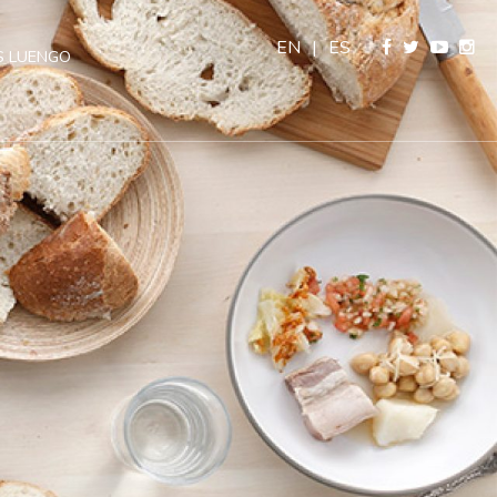
EN
|
ES
 LUENGO