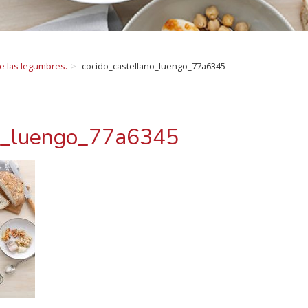
de las legumbres.
cocido_castellano_luengo_77a6345
no_luengo_77a6345