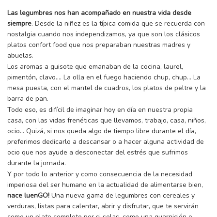
Las legumbres nos han acompañado en nuestra vida desde
siempre
. Desde la niñez es la típica comida que se recuerda con
nostalgia cuando nos independizamos, ya que son los clásicos
platos confort food que nos preparaban nuestras madres y
abuelas.
Los aromas a guisote que emanaban de la cocina, laurel,
pimentón, clavo…. La olla en el fuego haciendo chup, chup… La
mesa puesta, con el mantel de cuadros, los platos de peltre y la
barra de pan.
Todo eso, es difícil de imaginar hoy en día en nuestra propia
casa, con las vidas frenéticas que llevamos, trabajo, casa, niños,
ocio… Quizá, si nos queda algo de tiempo libre durante el día,
preferimos dedicarlo a descansar o a hacer alguna actividad de
ocio que nos ayude a desconectar del estrés que sufrimos
durante la jornada.
Y por todo lo anterior y como consecuencia de la necesidad
imperiosa del ser humano en la actualidad de alimentarse bien,
nace luenGO!
Una nueva gama de legumbres con cereales y
verduras, listas para calentar, abrir y disfrutar, que te servirán
como un plato completo por si solas, como una guarnición o