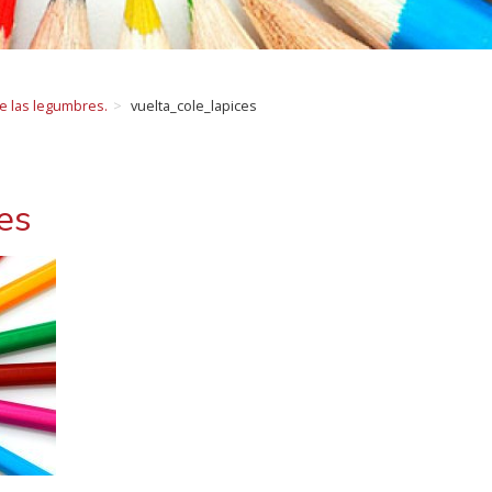
de las legumbres.
vuelta_cole_lapices
ces