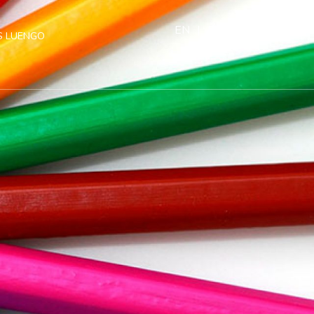
EN
|
ES
 LUENGO