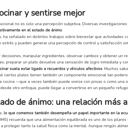
ocinar y sentirse mejor
mocional no es solo una percepción subjetiva. Diversas investigacion
ositivamente en el estado de ánimo
.
o, ha señalado en distintos trabajos sobre bienestar que actividades 
 estrés y pueden generar una percepción de control y satisfacción simi
ar decisiones, manipular ingredientes, observar cambios y obtener un 
es, preparar un plato devuelve una sensación de logro inmediata y co
cinar suela estar ligado a recuerdos y vínculos afectivos
. Muchos sabo
 qué ciertos platos tienen también un componente emocional tan podero
 la cocina —que a veces también puede vivirse con prisas o como una ob
desde otro enfoque, puede llegar a convertirse en un pequeño refugio
ado de ánimo: una relación más al
os,
lo que comemos también desempeña un papel importante en la ecu
OMS) recuerda que una alimentación equilibrada es uno de los pilares
a proteger tanto la salud física como la mental. Aunque ningún alimen