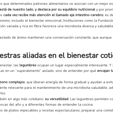
ado que determinados patrones alimentarios se asocian con un mejor es
está de nuestro lado, y destaca por su equilibrio nutricional
y por prior
que
cada vez recibe más atención el llamado eje intestino-cerebro
; es d
ganismo, incluido el bienestar emocional. Instituciones como la Fundaci
ón variada y rica en fibra favorece una microbiota diversa y saludabl
el estado de ánimo mantienen una conversación constante, que aunque 
stras aliadas en el bienestar cot
ienestar, las
legumbres
ocupan un lugar especialmente interesante. Y e
las en un “superalimento” aislado, sino de entender por qué
encajan t
rbono complejos
, que liberan energía de forma gradual y ayudan a evi
mente relevante para el mantenimiento de una microbiota saludable, 
tos.
mbién en algo más cotidiano:
su versatilidad
. Las legumbres permiten co
pocas del año y a diferentes formas de entender la cocina.
s de platos impecables y recetas espectaculares, preparar una comid