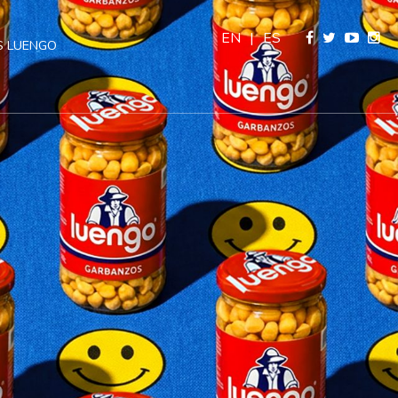
EN
|
ES
 LUENGO