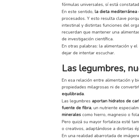
fórmulas universales, sí está constat
En este sentido,
la dieta mediterránea 
procesados. Y esto resulta clave por
intestinal y distintas funciones del or
recuerdan que mantener una alimentaci
de investigación científica.
En otras palabras: la alimentación y 
dejar de intentar escuchar.
Las legumbres, nue
En esa relación entre alimentación y b
propiedades milagrosas ni de convertir
equilibrada
.
Las legumbres
aportan hidratos de ca
fuente de fibra
, un nutriente especial
minerales
como hierro, magnesio o fola
Pero quizá su mayor fortaleza esté ta
o creativos, adaptándose a distintas é
En una realidad abarrotada de imágene