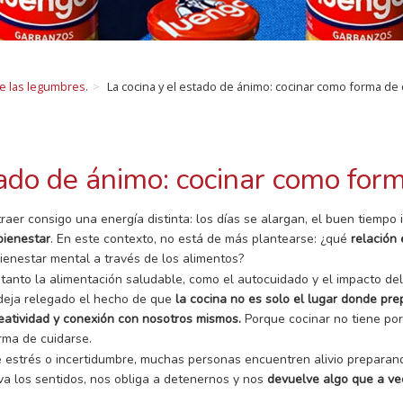
de las legumbres.
La cocina y el estado de ánimo: cocinar como forma de
tado de ánimo: cocinar como for
aer consigo una energía distinta: los días se alargan, el buen tiempo i
bienestar
. En este contexto, no está de más plantearse: ¿qué
relación 
ienestar mental a través de los alimentos?
nto la alimentación saludable, como el autocuidado y el impacto del b
deja relegado el hecho de que
la cocina no es solo el lugar donde p
reatividad y conexión con nosotros mismos.
Porque cocinar no tiene por
rma de cuidarse.
estrés o incertidumbre, muchas personas encuentren alivio preparand
tiva los sentidos, nos obliga a detenernos y nos
devuelve algo que a vec