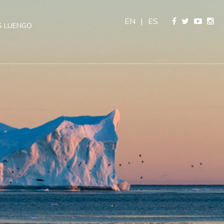
EN
|
ES
 LUENGO