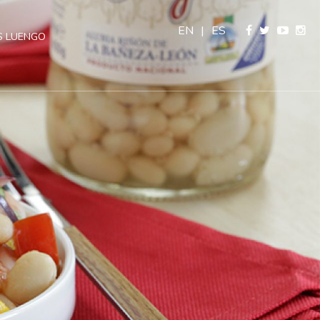
EN
|
ES
 LUENGO