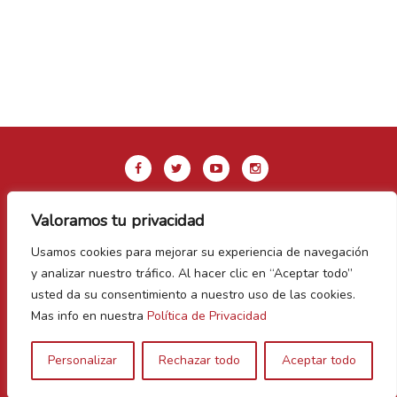
Valoramos tu privacidad
Aviso legal y Política de privacidad
Usamos cookies para mejorar su experiencia de navegación
Política de Cookies
y analizar nuestro tráfico. Al hacer clic en “Aceptar todo”
Contacto
usted da su consentimiento a nuestro uso de las cookies.
Mas info en nuestra
Política de Privacidad
Vegas Bañezanas
Personalizar
Rechazar todo
Aceptar todo
Canal de Denuncias