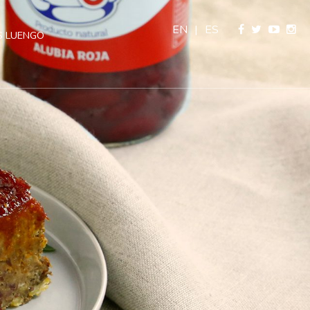
EN
|
ES
 LUENGO