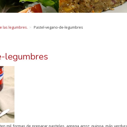
de las legumbres.
Pastel-vegano-de-legumbres
e-legumbres
ten mil formas de preparar pasteles, agrega arroz, quinoa, más verdu