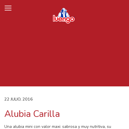
Skip
to
content
22 JULIO, 2016
Alubia Carilla
Una alubia mini con valor maxi: sabrosa y muy nutritiva, su