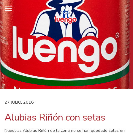
Skip
to
content
27 JULIO, 2016
Alubias Riñón con setas
Nuestras Alubias Riñón de la zona no se han quedado solas en