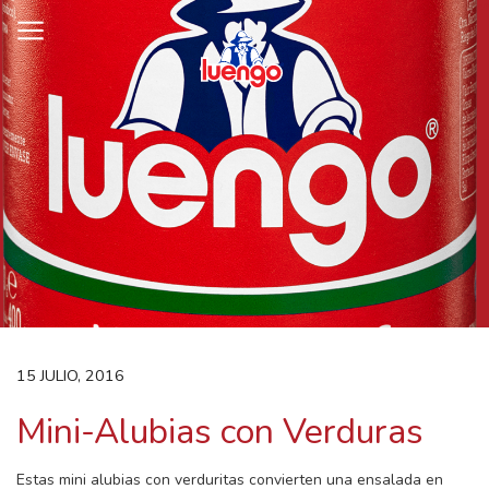
Skip
to
content
15 JULIO, 2016
Mini-Alubias con Verduras
Estas mini alubias con verduritas convierten una ensalada en