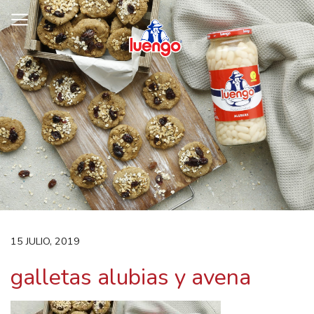
Skip
to
content
15 JULIO, 2019
galletas alubias y avena