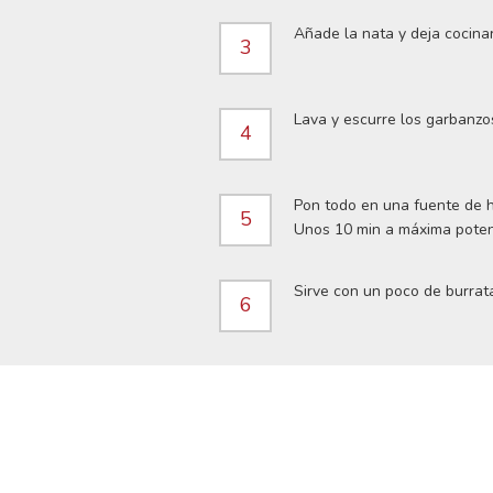
Añade la nata y deja cocinar
3
Lava y escurre los garbanzo
4
Pon todo en una fuente de h
5
Unos 10 min a máxima poten
Sirve con un poco de burrata
6