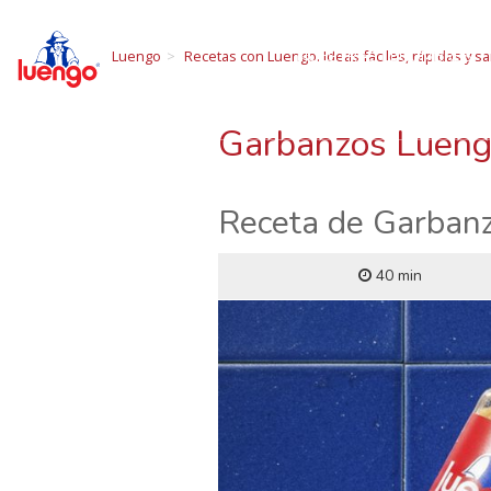
R
Skip
to
NUESTRAS LEGUMBRES
Luengo
Recetas con Luengo. Ideas fáciles, rápidas y sa
content
Todo sobre las 
Garbanzos Lueng
Receta de Garbanz
40 min