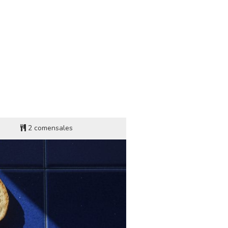
GO
 LUENGO
s de preparación
2 comensales