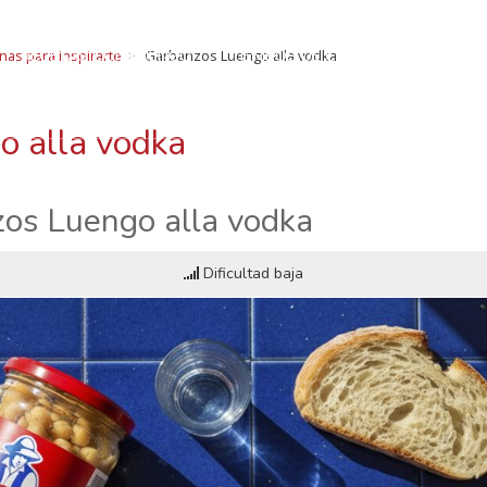
ECETAS CON LUEN
RECETAS CON LUENGO
TIEMPOS DE COCCIÓN
SOMOS
nas para inspirarte
Garbanzos Luengo alla vodka
legumbres: Curiosidades, beneficios, recetas, consejo
BLOG Y NOTICIAS
CONTACTO
o alla vodka
os Luengo alla vodka
Dificultad baja