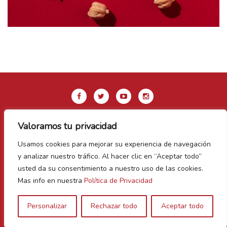
Valoramos tu privacidad
Aviso legal y Política de privacidad
Usamos cookies para mejorar su experiencia de navegación
Política de Cookies
y analizar nuestro tráfico. Al hacer clic en “Aceptar todo”
Contacto
usted da su consentimiento a nuestro uso de las cookies.
Mas info en nuestra
Política de Privacidad
Vegas Bañezanas
Personalizar
Rechazar todo
Aceptar todo
Canal de Denuncias