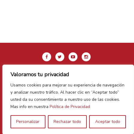
Valoramos tu privacidad
Aviso legal y Política de privacidad
Usamos cookies para mejorar su experiencia de navegación
Política de Cookies
y analizar nuestro tráfico. Al hacer clic en “Aceptar todo”
Contacto
usted da su consentimiento a nuestro uso de las cookies.
Mas info en nuestra
Política de Privacidad
Vegas Bañezanas
Personalizar
Rechazar todo
Aceptar todo
Canal de Denuncias