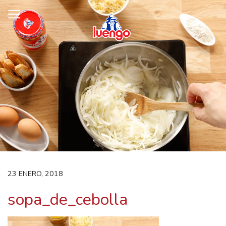
Skip
to
content
23 ENERO, 2018
sopa_de_cebolla