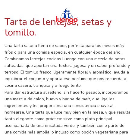
RECETAS CON LUENGO
Skip
to
content
Tarta de lentejas, setas y
tomillo.
Una tarta salada llena de sabor, perfecta para los meses más
fríos o para una comida especial en cualquier época del año.
Combinamos lentejas cocidas Luengo con una mezcla de setas
salteadas, que aportan una textura jugosa y un sabor profundo y
terroso. El tomillo fresco, ligeramente floral y aromático, ayuda a
equilibrar el conjunto y aporta ese perfume que nos recuerda a
cocina casera, tranquila y a fuego lento.
Para dar estructura al relleno, sin hacerlo pesado, incorporamos
una mezcla de caldo, huevo y harina de maíz, que liga los
ingredientes y les proporciona una consistencia suave al
hornearse. Una tarta que luce muy bien en la mesa, y que resulta
tanto elegante como práctica: sirve como plato principal
acompañada de una ensalada verde, y también como parte de
una comida más amplia, o incluso como opción vegetariana para