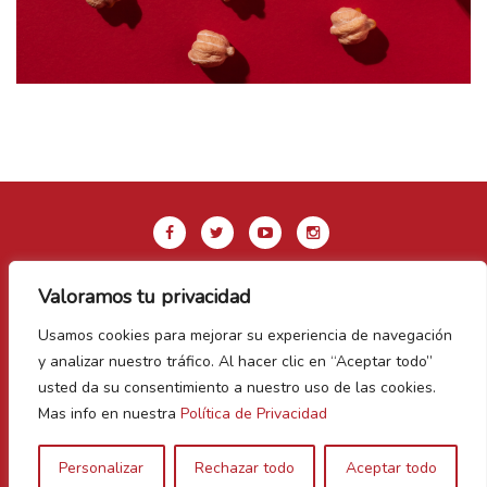
Valoramos tu privacidad
Aviso legal y Política de privacidad
Usamos cookies para mejorar su experiencia de navegación
Política de Cookies
y analizar nuestro tráfico. Al hacer clic en “Aceptar todo”
Contacto
usted da su consentimiento a nuestro uso de las cookies.
Mas info en nuestra
Política de Privacidad
Vegas Bañezanas
Personalizar
Rechazar todo
Aceptar todo
Canal de Denuncias