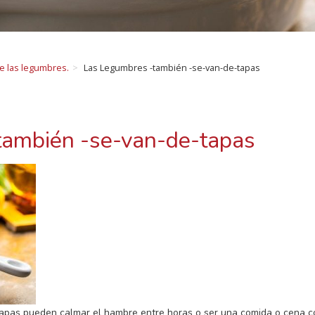
de las legumbres.
Las Legumbres -también -se-van-de-tapas
también -se-van-de-tapas
apas pueden calmar el hambre entre horas o ser una comida o cena c