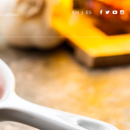
EN
|
ES
 LUENGO