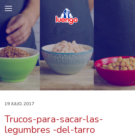
Skip
to
content
19 JULIO, 2017
Trucos-para-sacar-las-
legumbres -del-tarro