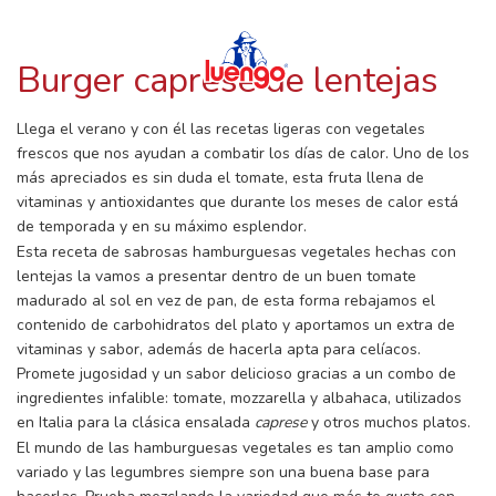
RECETAS CON LUENGO
Skip
to
content
Burger caprese de lentejas
Llega el verano y con él las recetas ligeras con vegetales
frescos que nos ayudan a combatir los días de calor. Uno de los
más apreciados es sin duda el tomate, esta fruta llena de
vitaminas y antioxidantes que durante los meses de calor está
de temporada y en su máximo esplendor.
Esta receta de sabrosas hamburguesas vegetales hechas con
lentejas la vamos a presentar dentro de un buen tomate
madurado al sol en vez de pan, de esta forma rebajamos el
contenido de carbohidratos del plato y aportamos un extra de
vitaminas y sabor, además de hacerla apta para celíacos.
Promete jugosidad y un sabor delicioso gracias a un combo de
ingredientes infalible: tomate, mozzarella y albahaca, utilizados
en Italia para la clásica ensalada
caprese
y otros muchos platos.
El mundo de las hamburguesas vegetales es tan amplio como
variado y las legumbres siempre son una buena base para