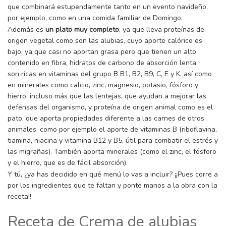
que combinará estupendamente tanto en un evento navideño,
por ejemplo, como en una comida familiar de Domingo.
Además es
un plato muy completo
, ya que lleva proteínas de
origen vegetal como son las alubias, cuyo aporte calórico es
bajo, ya que casi no aportan grasa pero que tienen un alto
contenido en fibra, hidratos de carbono de absorción lenta,
son ricas en vitaminas del grupo B B1, B2, B9, C, E y K, así como
en minerales como calcio, zinc, magnesio, potasio, fósforo y
hierro, incluso más que las lentejas, que ayudan a mejorar las
defensas del organismo, y proteína de origen animal como es el
pato, que aporta propiedades diferente a las carnes de otros
animales, como por ejemplo el aporte de vitaminas B (riboflavina,
tiamina, niacina y vitamina B12 y B5, útil para combatir el estrés y
las migrañas). También aporta minerales (como el zinc, el fósforo
y el hierro, que es de fácil absorción).
Y tú, ¿ya has decidido en qué menú lo vas a incluir? ¡¡Pues corre a
por los ingredientes que te faltan y ponte manos a la obra con la
receta!!
Receta de Crema de alubias